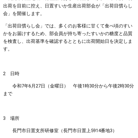
出荷を目前に控え、日置すいか生産出荷部会が「出荷目慣らし
まちづくり
会」を開催します。
「出荷目慣らし会」では、多くのお客様に甘くて食べ頃のすい
県政情報
かをお届けするため、部会員が持ち寄ったすいかの糖度と品質
を検査し、出荷基準を確認するとともに出荷開始日を決定しま
す。
2 日時
令和7年6月27日（金曜日） 午後1時30分から午後2時30分
まで
3 場所
長門市日置支所研修室（長門市日置上5914番地3）