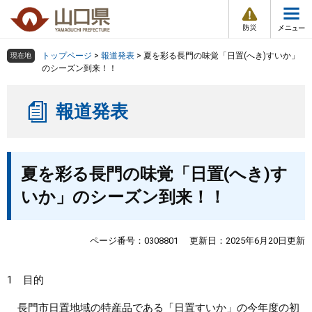
防
ペ
メ
災
ー
ニ
・
メ
災
ジ
ュ
害
ニ
の
ー
組織で探す
情
トップページ
>
報道発表
>
夏を彩る長門の味覚「日置(へき)すいか」
現在地
ュ
報
先
を
のシーズン到来！！
ー
頭
飛
Other Languages
お気に入り
ページ番号検索
で
ば
報道発表
す
し
検索の仕方
組織で探す
サイトマップで探す
。
て
本
トップページ
本
文
夏を彩る長門の味覚「日置(へき)す
文
へ
くらし・環境
いか」のシーズン到来！！
健康・福祉
ページ番号：0308801
更新日：2025年6月20日更新
教育・文化・スポーツ
1 目的
しごと・産業・観光
長門市日置地域の特産品である「日置すいか」の今年度の初