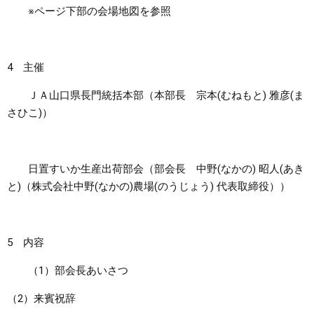
※ページ下部の会場地図を参照
4 主催
ＪＡ山口県長門統括本部（本部長 宗本(むねもと) 雅彦(ま
さひこ)）
日置すいか生産出荷部会（部会長 中野(なかの) 昭人(あき
と)（株式会社中野(なかの)農場(のうじょう) 代表取締役））
5 内容
（1）部会長あいさつ
（2）来賓祝辞