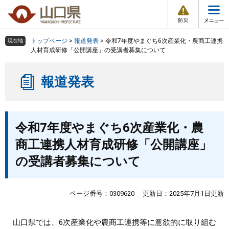
防
ペ
メ
災
ー
ニ
・
メ
災
ジ
ュ
害
ニ
の
ー
組織で探す
情
トップページ
>
報道発表
>
令和7年度やまぐち6次産業化・農商工連携
現在地
ュ
報
先
を
人材育成研修「公開講座」の受講者募集について
ー
頭
飛
Other Languages
お気に入り
ページ番号検索
で
ば
報道発表
す
し
検索の仕方
組織で探す
サイトマップで探す
。
て
本
トップページ
本
文
令和7年度やまぐち6次産業化・農
文
へ
くらし・環境
商工連携人材育成研修「公開講座」
の受講者募集について
健康・福祉
教育・文化・スポーツ
ページ番号：0309620
更新日：2025年7月1日更新
しごと・産業・観光
山口県では、6次産業化や農商工連携等に意欲的に取り組む