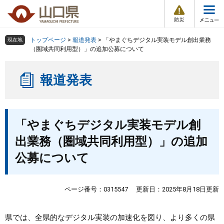
防
ペ
メ
災
ー
ニ
・
メ
災
ジ
ュ
害
ニ
の
ー
組織で探す
情
トップページ
>
報道発表
>
「やまぐちデジタル実装モデル創出業務
現在地
ュ
報
先
を
（圏域共同利用型）」の追加公募について
ー
頭
飛
Other Languages
お気に入り
ページ番号検索
で
ば
報道発表
す
し
検索の仕方
組織で探す
サイトマップで探す
。
て
本
トップページ
本
文
「やまぐちデジタル実装モデル創
文
へ
くらし・環境
出業務（圏域共同利用型）」の追加
公募について
健康・福祉
教育・文化・スポーツ
ページ番号：0315547
更新日：2025年8月18日更新
しごと・産業・観光
県では、全県的なデジタル実装の加速化を図り、より多くの県