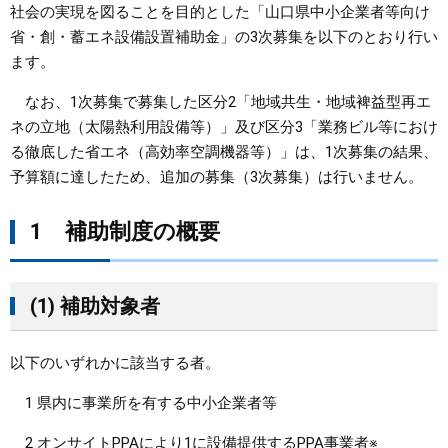
社会の実現を図ることを目的とした「山口県中小企業者等向け
省・創・蓄エネ設備設置補助金」の3次募集を以下のとおり行い
まちづくり
ます。
県政情報
なお、1次募集で募集した区分2「地域共生・地域裨益型再エ
ネの立地（太陽熱利用設備等）」及び区分3「業務ビル等におけ
る徹底した省エネ（高効率空調機器等）」は、1次募集の結果、
予算額に達したため、追加の募集（3次募集）は行いません。
1 補助制度の概要
(1) 補助対象者
以下のいずれかに該当する者。
1 県内に事業所を有する中小企業者等
2 オンサイトPPAにより1に設備提供するPPA事業者※