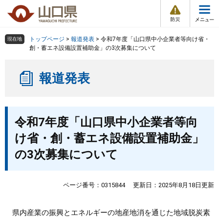
防
ペ
メ
災
ー
ニ
・
メ
災
ジ
ュ
害
ニ
の
ー
組織で探す
情
トップページ
>
報道発表
>
令和7年度「山口県中小企業者等向け省・
現在地
ュ
報
先
を
創・蓄エネ設備設置補助金」の3次募集について
ー
頭
飛
Other Languages
お気に入り
ページ番号検索
で
ば
報道発表
す
し
検索の仕方
組織で探す
サイトマップで探す
。
て
本
トップページ
本
文
令和7年度「山口県中小企業者等向
文
へ
くらし・環境
け省・創・蓄エネ設備設置補助金」
の3次募集について
健康・福祉
教育・文化・スポーツ
ページ番号：0315844
更新日：2025年8月18日更新
しごと・産業・観光
県内産業の振興とエネルギーの地産地消を通じた地域脱炭素