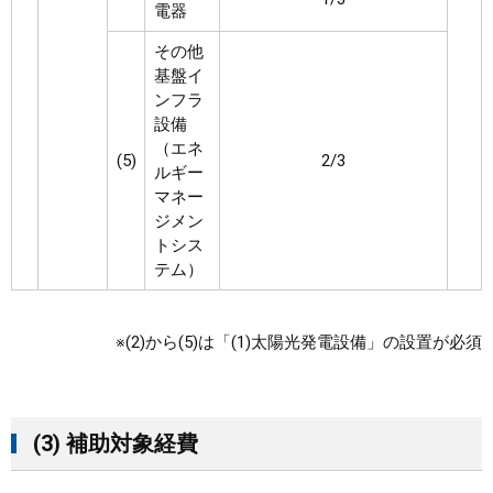
電器
その他
基盤イ
ンフラ
設備
（エネ
(5)
2/3
ルギー
マネー
ジメン
トシス
テム）
※(2)から(5)は「(1)太陽光発電設備」の設置が必須
(3) 補助対象経費