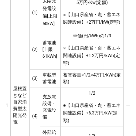
太陽光
5万円/Kw(定額)
発電設
(1)
※【山口県産省・創・蓄エネ
備[上限
関連設備】+2万円/kW(定額)
50kW]
単価(円/kWh)の1/3
蓄電池
※【山口県産省・創・蓄エネ
(2)
[上限
関連設備】+1.2万円/kWh(定
61kWh]
額)
車載型
蓄電容量×1/2×4万円/kWh(定
(3)
蓄電池
額)
屋根置
1/2
きなど
充放電
自家消
設備・
1
※【山口県産省・創・蓄エネ
ー
費型太
充電設
関連設備】+6.3万円/kW(定
陽光発
(4)
備
額)
電
外部給
1/3