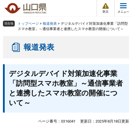
防
ペ
メ
災
ー
ニ
・
メ
災
ジ
ュ
害
ニ
の
ー
組織で探す
情
トップページ
>
報道発表
>
デジタルデバイド対策加速化事業「訪問型
現在地
ュ
報
先
を
スマホ教室」～通信事業者と連携したスマホ教室の開催について～
ー
頭
飛
Other Languages
お気に入り
ページ番号検索
で
ば
報道発表
す
し
検索の仕方
組織で探す
サイトマップで探す
。
て
本
トップページ
本
文
デジタルデバイド対策加速化事業
文
へ
くらし・環境
「訪問型スマホ教室」～通信事業者
と連携したスマホ教室の開催につ
健康・福祉
いて～
教育・文化・スポーツ
ページ番号：0316041
更新日：2025年8月18日更新
しごと・産業・観光