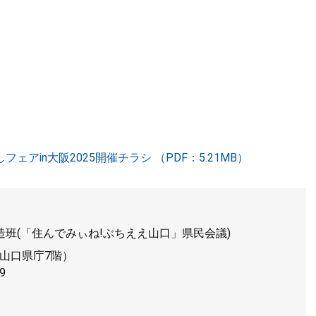
アin大阪2025開催チラシ （PDF：5.21MB）
班(「住んでみぃね!ぶちええ山口」県民会議)
山口県庁7階）
9