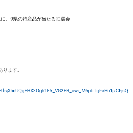
、9県の特産品が当たる抽選会
あります。
pQLSfsjXhnUQgEHX3Ogh1E5_VG2EB_uwi_M6pbTgFaHu1jzCFjsQ