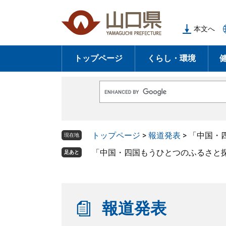
ペ
メ
ー
ニ
本文へ
ジ
ュ
の
ー
トップページ
くらし・環境
先
を
頭
飛
で
ば
G
す
し
o
o
。
て
g
l
本
トップページ
>
報道発表
>
「中国・
e
現在地
文
カ
ス
「中国・四国もうひとつのふるさと探
足あと
へ
タ
ム
検
索
報道発表