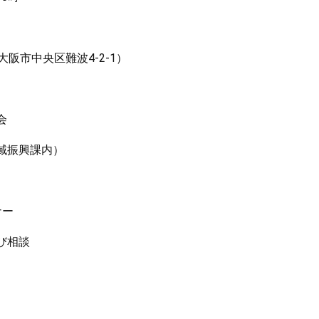
市中央区難波4-2-1）
会
域振興課内）
ナー
び相談