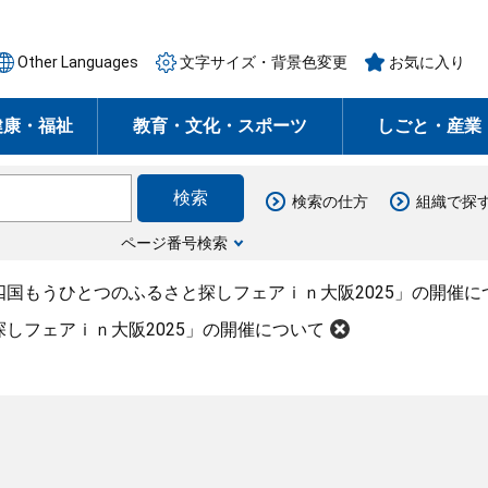
Other Languages
文字サイズ・背景色変更
お気に入り
健康・福祉
教育・文化・スポーツ
しごと・産業
検索の仕方
組織で探
ページ番号検索
四国もうひとつのふるさと探しフェアｉｎ大阪2025」の開催に
しフェアｉｎ大阪2025」の開催について