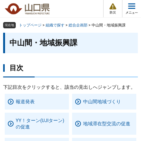
防
ペ
メ
災
ー
ニ
・
メ
災
ジ
ュ
害
ニ
の
ー
組織で探す
情
トップページ
>
組織で探す
>
総合企画部
>
中山間・地域振興課
現在地
ュ
報
先
を
ー
本
頭
飛
中山間・地域振興課
Other Languages
お気に入り
ページ番号検索
文
で
ば
す
し
検索の仕方
組織で探す
サイトマップで探す
。
て
本
目次
トップページ
文
へ
くらし・環境
下記目次をクリックすると、該当の見出しへジャンプします。
報道発表
中山間地域づくり
健康・福祉
教育・文化・スポーツ
YY！ターン(UJIターン)
地域滞在型交流の促進
の促進
しごと・産業・観光