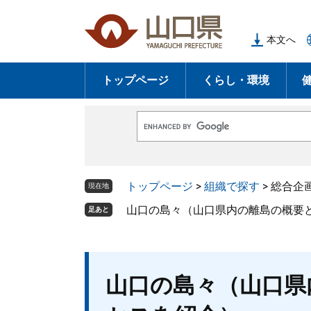
ペ
メ
ー
ニ
本文へ
ジ
ュ
の
ー
トップページ
くらし・環境
先
を
頭
飛
で
ば
G
す
し
o
o
。
て
g
l
本
トップページ
>
組織で探す
>
総合企
e
現在地
文
カ
ス
山口の島々（山口県内の離島の概要
足あと
へ
タ
ム
検
索
本
山口の島々（山口県
文