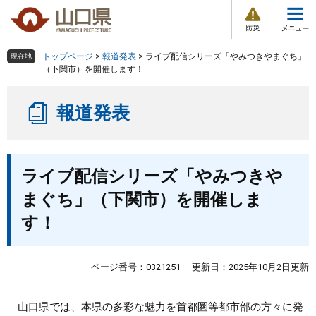
防
ペ
メ
災
ー
ニ
・
メ
災
ジ
ュ
害
ニ
の
ー
組織で探す
情
トップページ
>
報道発表
>
ライブ配信シリーズ「やみつきやまぐち」
現在地
ュ
報
先
を
（下関市）を開催します！
ー
頭
飛
Other Languages
お気に入り
ページ番号検索
で
ば
報道発表
す
し
検索の仕方
組織で探す
サイトマップで探す
。
て
本
トップページ
本
文
ライブ配信シリーズ「やみつきや
文
へ
くらし・環境
まぐち」（下関市）を開催しま
す！
健康・福祉
教育・文化・スポーツ
ページ番号：0321251
更新日：2025年10月2日更新
しごと・産業・観光
山口県では、本県の多彩な魅力を首都圏等都市部の方々に発