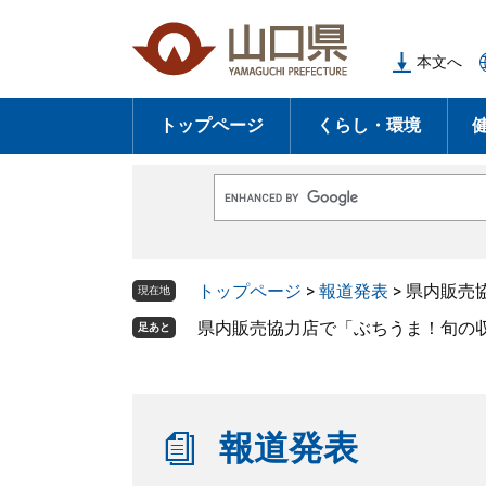
ペ
メ
ー
ニ
本文へ
ジ
ュ
の
ー
トップページ
くらし・環境
先
を
頭
飛
で
ば
G
す
し
o
o
。
て
g
l
本
トップページ
>
報道発表
>
県内販売協
e
現在地
文
カ
ス
県内販売協力店で「ぶちうま！旬の収穫祭“
足あと
へ
タ
ム
検
索
報道発表