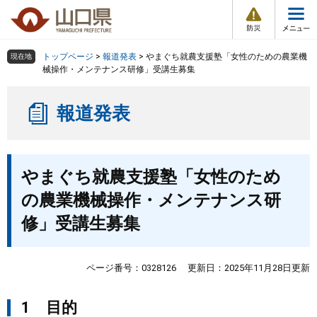
防
ペ
メ
災
ー
ニ
・
メ
災
ジ
ュ
害
ニ
の
ー
組織で探す
情
トップページ
>
報道発表
>
やまぐち就農支援塾「女性のための農業機
現在地
ュ
報
先
を
械操作・メンテナンス研修」受講生募集
ー
頭
飛
Other Languages
お気に入り
ページ番号検索
で
ば
報道発表
す
し
検索の仕方
組織で探す
サイトマップで探す
。
て
本
トップページ
本
文
やまぐち就農支援塾「女性のため
文
へ
くらし・環境
の農業機械操作・メンテナンス研
修」受講生募集
健康・福祉
教育・文化・スポーツ
ページ番号：0328126
更新日：2025年11月28日更新
1 目的
しごと・産業・観光