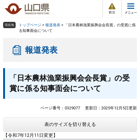
防
ペ
メ
災
ー
ニ
・
メ
災
ジ
ュ
害
ニ
の
ー
組織で探す
情
トップページ
>
報道発表
>
「日本農林漁業振興会会長賞」の受賞に係
現在地
ュ
報
先
を
る知事面会について
ー
頭
飛
Other Languages
お気に入り
ページ番号検索
で
ば
報道発表
す
し
検索の仕方
組織で探す
サイトマップで探す
。
て
本
トップページ
本
文
「日本農林漁業振興会会長賞」の受
文
へ
くらし・環境
賞に係る知事面会について
健康・福祉
ページ番号：0329077
更新日：2025年12月5日更新
教育・文化・スポーツ
表のサイズを切り替える
【令和7年12月11日変更】
しごと・産業・観光