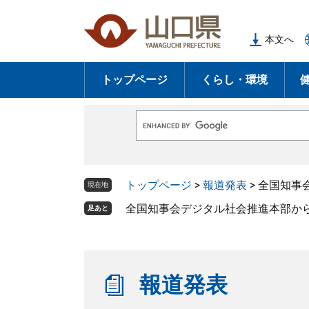
ペ
メ
ー
ニ
本文へ
ジ
ュ
の
ー
トップページ
くらし・環境
先
を
頭
飛
で
ば
G
す
し
o
o
。
て
g
l
本
トップページ
>
報道発表
>
全国知事
e
現在地
文
カ
ス
全国知事会デジタル社会推進本部か
足あと
へ
タ
ム
検
索
報道発表