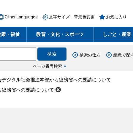
Other Languages
文字サイズ・背景色変更
お気に入り
健康・福祉
教育・文化・スポーツ
しごと・産業
検索の仕方
組織で探
ページ番号検索
会デジタル社会推進本部から総務省への要請について
ら総務省への要請について