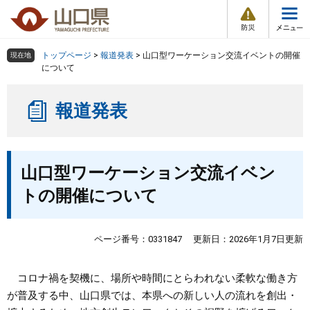
防
ペ
メ
災
ー
ニ
・
メ
災
ジ
ュ
害
ニ
の
ー
組織で探す
情
トップページ
>
報道発表
>
山口型ワーケーション交流イベントの開催
現在地
ュ
報
先
を
について
ー
頭
飛
Other Languages
お気に入り
ページ番号検索
で
ば
報道発表
す
し
検索の仕方
組織で探す
サイトマップで探す
。
て
本
トップページ
本
文
山口型ワーケーション交流イベン
文
へ
くらし・環境
トの開催について
健康・福祉
ページ番号：0331847
更新日：2026年1月7日更新
教育・文化・スポーツ
コロナ禍を契機に、場所や時間にとらわれない柔軟な働き方
が普及する中、山口県では、本県への新しい人の流れを創出・
しごと・産業・観光