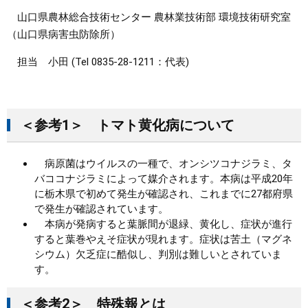
山口県農林総合技術センター 農林業技術部 環境技術研究室
（山口県病害虫防除所）
担当 小田 (Tel 0835-28-1211：代表)
＜参考1＞ トマト黄化病について
病原菌はウイルスの一種で、オンシツコナジラミ、タ
バココナジラミによって媒介されます。本病は平成20年
に栃木県で初めて発生が確認され、これまでに27都府県
で発生が確認されています。
本病が発病すると葉脈間が退緑、黄化し、症状が進行
すると葉巻やえそ症状が現れます。症状は苦土（マグネ
シウム）欠乏症に酷似し、判別は難しいとされていま
す。
＜参考2＞ 特殊報とは