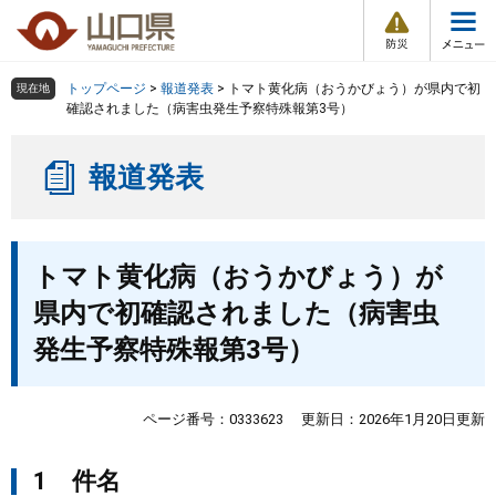
防
ペ
メ
災
ー
ニ
・
メ
災
ジ
ュ
害
ニ
の
ー
組織で探す
情
トップページ
>
報道発表
>
トマト黄化病（おうかびょう）が県内で初
現在地
ュ
報
先
を
確認されました（病害虫発生予察特殊報第3号）
ー
頭
飛
Other Languages
お気に入り
ページ番号検索
で
ば
報道発表
す
し
検索の仕方
組織で探す
サイトマップで探す
。
て
本
トップページ
本
文
トマト黄化病（おうかびょう）が
文
へ
くらし・環境
県内で初確認されました（病害虫
発生予察特殊報第3号）
健康・福祉
教育・文化・スポーツ
ページ番号：0333623
更新日：2026年1月20日更新
1 件名
しごと・産業・観光