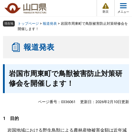
防
ペ
メ
災
ー
ニ
・
メ
災
ジ
ュ
害
ニ
の
ー
組織で探す
情
トップページ
>
報道発表
>
岩国市周東町で鳥獣被害防止対策研修会を
現在地
ュ
報
先
を
開催します！
ー
頭
飛
Other Languages
お気に入り
ページ番号検索
で
ば
報道発表
す
し
検索の仕方
組織で探す
サイトマップで探す
。
て
本
トップページ
本
文
岩国市周東町で鳥獣被害防止対策研
文
へ
くらし・環境
修会を開催します！
健康・福祉
ページ番号：0336061
更新日：2026年2月10日更新
教育・文化・スポーツ
1 目的
しごと・産業・観光
岩国地域における野生鳥獣による農林産物被害金額は近年減