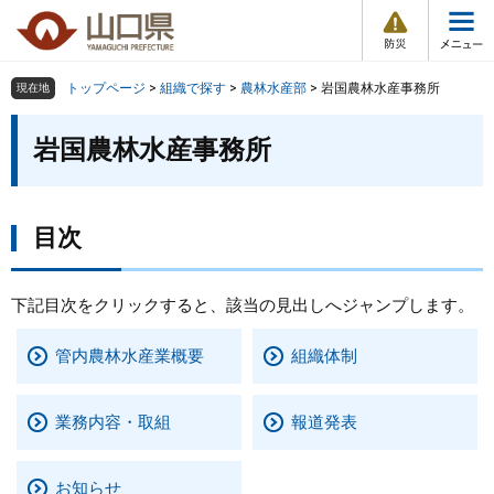
防
ペ
メ
災
ー
ニ
・
メ
災
ジ
ュ
害
ニ
の
ー
組織で探す
情
トップページ
>
組織で探す
>
農林水産部
>
岩国農林水産事務所
現在地
ュ
報
先
を
ー
本
頭
飛
岩国農林水産事務所
Other Languages
お気に入り
ページ番号検索
文
で
ば
す
し
検索の仕方
組織で探す
サイトマップで探す
。
て
本
目次
トップページ
文
へ
くらし・環境
下記目次をクリックすると、該当の見出しへジャンプします。
管内農林水産業概要
組織体制
健康・福祉
教育・文化・スポーツ
業務内容・取組
報道発表
しごと・産業・観光
お知らせ