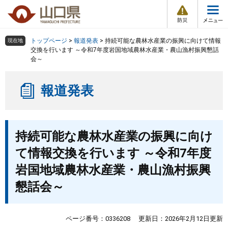
防
ペ
メ
災
ー
ニ
・
メ
災
ジ
ュ
害
ニ
の
ー
組織で探す
情
トップページ
>
報道発表
>
持続可能な農林水産業の振興に向けて情報
現在地
ュ
報
先
を
交換を行います ～令和7年度岩国地域農林水産業・農山漁村振興懇話
ー
会～
頭
飛
Other Languages
お気に入り
ページ番号検索
で
ば
す
し
検索の仕方
組織で探す
サイトマップで探す
報道発表
。
て
本
トップページ
文
本
へ
持続可能な農林水産業の振興に向け
文
くらし・環境
て情報交換を行います ～令和7年度
健康・福祉
岩国地域農林水産業・農山漁村振興
懇話会～
教育・文化・スポーツ
ページ番号：0336208
更新日：2026年2月12日更新
しごと・産業・観光