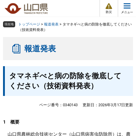
防
ペ
メ
災
ー
ニ
・
メ
災
ジ
ュ
害
ニ
の
ー
組織で探す
情
トップページ
>
報道発表
>
タマネギべと病の防除を徹底してください
現在地
ュ
報
先
を
（技術資料発表）
ー
頭
飛
Other Languages
お気に入り
ページ番号検索
で
ば
報道発表
す
し
検索の仕方
組織で探す
サイトマップで探す
。
て
本
トップページ
本
文
タマネギべと病の防除を徹底して
文
へ
くらし・環境
ください（技術資料発表）
健康・福祉
ページ番号：0340143
更新日：2026年3月17日更新
教育・文化・スポーツ
1 概要
しごと・産業・観光
山口県農林総合技術センター（山口県病害虫防除所）は、農