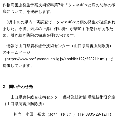
作物病害虫発生予察技術資料第7号「タマネギべと病の防除の徹
まちづくり
底について」を発表します。
3月中旬の県内一斉調査で、タマネギべと病の発生が確認され
県政情報
ました。今後、気温の上昇に伴い発生が増加する恐れがあるた
め、引き続き防除の徹底を呼びかけます。
情報は山口県農林総合技術センター（山口県病害虫防除所）
のホームページ
（https://www.pref.yamaguchi.lg.jp/soshiki/122/22321.html）で
提供しています。
2 問い合わせ先
山口県農林総合技術センター 農林業技術部 環境技術研究室
（山口県病害虫防除所）
担当 小田 裕太（おだ ゆうた） (Tel 0835-28-1211)