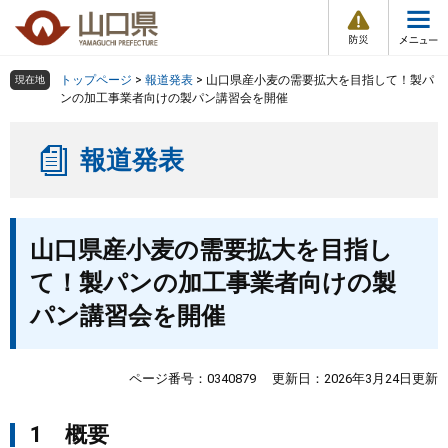
防
ペ
メ
災
ー
ニ
・
メ
災
ジ
ュ
害
ニ
の
ー
組織で探す
情
トップページ
>
報道発表
>
山口県産小麦の需要拡大を目指して！製パ
現在地
ュ
報
先
を
ンの加工事業者向けの製パン講習会を開催
ー
頭
飛
Other Languages
お気に入り
ページ番号検索
で
ば
報道発表
す
し
検索の仕方
組織で探す
サイトマップで探す
。
て
本
トップページ
本
文
山口県産小麦の需要拡大を目指し
文
へ
くらし・環境
て！製パンの加工事業者向けの製
パン講習会を開催
健康・福祉
教育・文化・スポーツ
ページ番号：0340879
更新日：2026年3月24日更新
1 概要
しごと・産業・観光