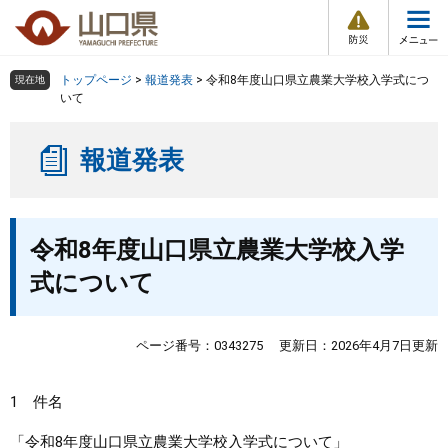
防
ペ
メ
災
ー
ニ
・
メ
災
ジ
ュ
害
ニ
の
ー
組織で探す
情
トップページ
>
報道発表
>
令和8年度山口県立農業大学校入学式につ
現在地
ュ
報
先
を
いて
ー
頭
飛
Other Languages
お気に入り
ページ番号検索
で
ば
報道発表
す
し
検索の仕方
組織で探す
サイトマップで探す
。
て
本
トップページ
本
文
令和8年度山口県立農業大学校入学
文
へ
くらし・環境
式について
健康・福祉
ページ番号：0343275
更新日：2026年4月7日更新
教育・文化・スポーツ
1 件名
しごと・産業・観光
「令和8年度山口県立農業大学校入学式について」