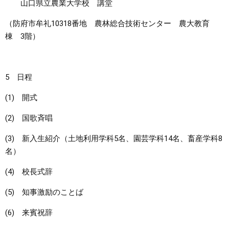
山口県立農業大学校 講堂
（防府市牟礼10318番地 農林総合技術センター 農大教育
棟 3階）
5 日程
(1) 開式
(2) 国歌斉唱
(3) 新入生紹介（土地利用学科5名、園芸学科14名、畜産学科8
名）
(4) 校長式辞
(5) 知事激励のことば
(6) 来賓祝辞