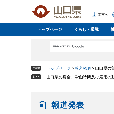
ペ
メ
ー
ニ
本文へ
ジ
ュ
の
ー
トップページ
くらし・環境
先
を
頭
飛
で
ば
G
す
し
o
o
。
て
g
l
本
トップページ
>
報道発表
>
山口県の
e
現在地
文
カ
ス
山口県の賃金、労働時間及び雇用の動
足あと
へ
タ
ム
検
索
報道発表