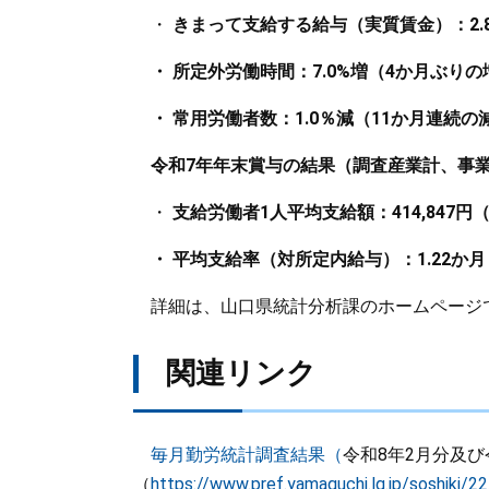
・
きまって支給する給与（実質賃金）：2.
・ 所定外労働時間：7.0%増（4か月ぶりの
・ 常用労働者数：1.0％減（11か月連続の減
令和7年年末賞与の結果（調査産業計、事業
・
支給労働者1人平均支給額：414,847円
・ 平均支給率（対所定内給与）：1.22か月
詳細は、山口県統計分析課のホームページ
関連リンク
毎月勤労統計調査結果（
令和8年2月分及び
（
https://www.pref.yamaguchi.lg.jp/soshiki/2