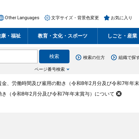
Other Languages
文字サイズ・背景色変更
お気に入り
健康・福祉
教育・文化・スポーツ
しごと・産業
検索の仕方
組織で探
ページ番号検索
賃金、労働時間及び雇用の動き（令和8年2月分及び令和7年年
き（令和8年2月分及び令和7年年末賞与）について