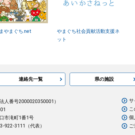
まやまぐち.net
やまぐち社会貢献活動支援ネ
ット
連絡先一覧
県の施設
サ
法人番号2000020350001）
こ
501
個
口市滝町1番1号
3-922-3111（代表）
ご