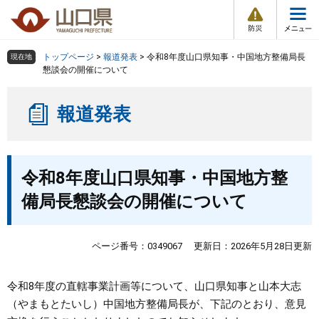
防
ペ
メ
災
ー
ニ
・
メ
災
ジ
ュ
害
ニ
の
ー
組織で探す
情
トップページ
>
報道発表
>
令和8年度山口県知事・中国地方整備局長
現在地
ュ
報
先
を
懇談会の開催について
ー
頭
飛
Other Languages
お気に入り
ページ番号検索
で
ば
報道発表
す
し
検索の仕方
組織で探す
サイトマップで探す
。
て
本
トップページ
本
文
令和8年度山口県知事・中国地方整
文
へ
くらし・環境
備局長懇談会の開催について
健康・福祉
ページ番号：0349067
更新日：2026年5月28日更新
教育・文化・スポーツ
令和8年度の直轄事業計画等について、山口県知事と山本大志
（やまもとたいし）中国地方整備局長が、下記のとおり、意見
しごと・産業・観光