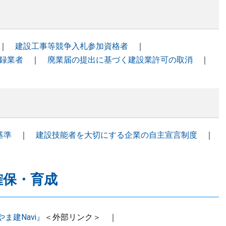
｜
建設工事等競争入札参加資格者
｜
録業者
｜
廃業届の提出に基づく建設業許可の取消
｜
基準
｜
建設技能者を大切にする企業の自主宣言制度
｜
確保・育成
建Navi』
＜外部リンク＞
｜