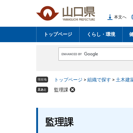
ペ
メ
ー
ニ
本文へ
ジ
ュ
の
ー
トップページ
くらし・環境
先
を
頭
飛
で
ば
G
す
し
o
o
。
て
g
l
本
トップページ
>
組織で探す
>
土木建
e
現在地
文
カ
ス
監理課
足あと
へ
タ
ム
検
索
本
監理課
文