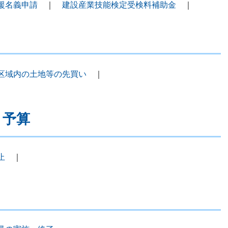
援名義申請
｜
建設産業技能検定受検料補助金
｜
区域内の土地等の先買い
｜
・予算
止
｜