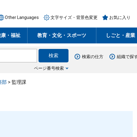
Other Languages
文字サイズ・背景色変更
お気に入り
健康・福祉
教育・文化・スポーツ
しごと・産業
検索の仕方
組織で探
ページ番号検索
築部
>
監理課