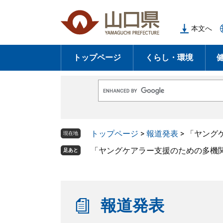
ペ
メ
ー
ニ
本文へ
ジ
ュ
の
ー
トップページ
くらし・環境
先
を
頭
飛
で
ば
G
す
し
o
o
。
て
g
l
本
トップページ
>
報道発表
>
「ヤング
e
現在地
文
カ
ス
「ヤングケアラー支援のための多機
足あと
へ
タ
ム
検
索
報道発表