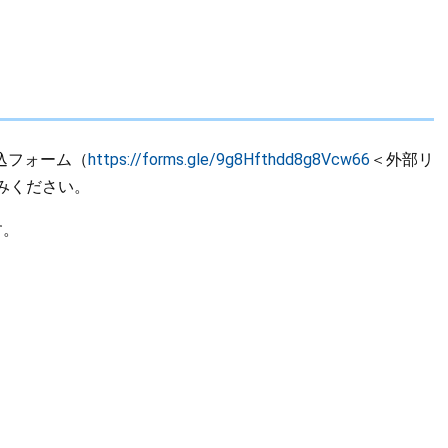
込フォーム（
https://forms.gle/9g8Hfthdd8g8Vcw66
＜外部リ
みください。
す。