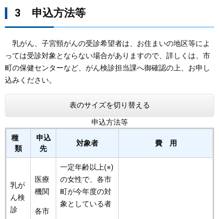
3 申込方法等
乳がん、子宮頸がんの受診希望者は、お住まいの地区等によ
っては受診対象とならない場合がありますので、詳しくは、市
町の保健センターなど、がん検診担当課へ御確認の上、お申し
込みください。
表のサイズを切り替える
申込方法等
種
申込
対象者
費 用
類
先
一定年齢以上(※)
医療
の女性で、各市
乳が
機関
町が今年度の対
ん検
象としている者
診
各市