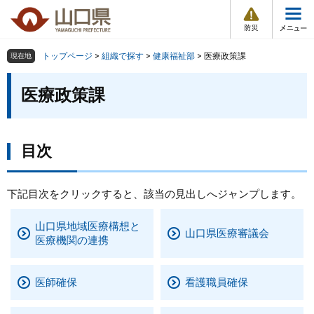
防
ペ
メ
災
ー
ニ
・
メ
災
ジ
ュ
害
ニ
の
ー
組織で探す
情
トップページ
>
組織で探す
>
健康福祉部
>
医療政策課
現在地
ュ
報
先
を
ー
本
頭
飛
医療政策課
Other Languages
お気に入り
ページ番号検索
文
で
ば
す
し
検索の仕方
組織で探す
サイトマップで探す
。
て
本
目次
トップページ
文
へ
くらし・環境
下記目次をクリックすると、該当の見出しへジャンプします。
山口県地域医療構想と
健康・福祉
山口県医療審議会
医療機関の連携
教育・文化・スポーツ
医師確保
看護職員確保
しごと・産業・観光