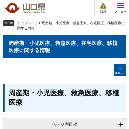
防
ペ
メ
災
ー
ニ
・
メ
災
ジ
ュ
害
ニ
の
ー
組織で探す
情
トップページ
>
周産期・小児医療、救急医療、在宅医療、移植医療に
現在地
ュ
報
先
を
関する情報
ー
頭
飛
Other Languages
お気に入り
ページ番号検索
で
ば
周産期・小児医療、救急医療、在宅医療、移植
す
し
検索の仕方
組織で探す
サイトマップで探す
医療に関する情報
。
て
本
トップページ
文
へ
くらし・環境
本
周産期・小児医療、救急医療、移植
文
健康・福祉
医療
教育・文化・スポーツ
ページ内目次
しごと・産業・観光