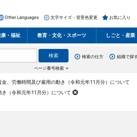
Other Languages
文字サイズ・背景色変更
お気に入り
健康・福祉
教育・文化・スポーツ
しごと・産業
検索の仕方
組織で探
ページ番号検索
賃金、労働時間及び雇用の動き（令和元年11月分）について
き（令和元年11月分）について