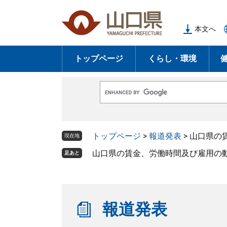
ペ
メ
ー
ニ
本文へ
ジ
ュ
の
ー
トップページ
くらし・環境
先
を
頭
飛
で
ば
G
す
し
o
o
。
て
g
l
本
トップページ
>
報道発表
>
山口県の
e
現在地
文
カ
ス
山口県の賃金、労働時間及び雇用の動
足あと
へ
タ
ム
検
索
報道発表