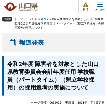
防
ペ
メ
災
ー
ニ
・
メ
災
ジ
ュ
害
ニ
の
ー
組織で探す
情
トップページ
>
報道発表
>
令和2年度 障害者を対象とした山口県教育
現在地
ュ
報
先
を
委員会会計年度任用 学校職員（パートタイム）（県立学校採用）の採
ー
用選考の実施について
頭
飛
Other Languages
お気に入り
ページ番号検索
で
ば
す
し
検索の仕方
組織で探す
サイトマップで探す
報道発表
。
て
本
トップページ
文
本
へ
令和2年度 障害者を対象とした山口
文
くらし・環境
県教育委員会会計年度任用 学校職
健康・福祉
員（パートタイム）（県立学校採
用）の採用選考の実施について
教育・文化・スポーツ
ページ番号：0036925
更新日：2021年11月1日更新
しごと・産業・観光