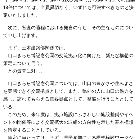
18件については、全員異議なく、いずれも可決すべきものと決
定いたしました。
次に、審査の過程における発言のうち、その主なものについ
て申し上げます。
まず、土木建築部関係では、
山口きらら博記念公園の交流拠点化に向けた、新たな構想の
策定について伺う。
との質問に対し、
山口きらら博記念公園については、山口の豊かさや住みよさ
を実感できる交流拠点として、また、県外の人に山口の魅力を
感じ、訪れてもらえる集客拠点として、整備を行うこととして
いる。
このため、来年度は、拠点施設にふさわしい施設整備やイベ
ントの開催等による交流拡大の取組の方向性を示した基本構想
を策定することとしている。
策定に当たっては、まず、県民参加による構想検討ワークシ