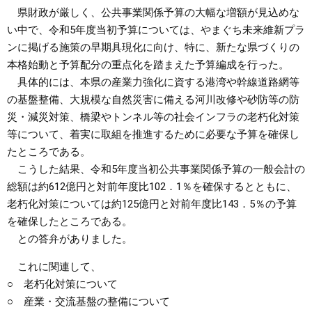
県財政が厳しく、公共事業関係予算の大幅な増額が見込めな
い中で、令和5年度当初予算については、やまぐち未来維新プラ
ンに掲げる施策の早期具現化に向け、特に、新たな県づくりの
本格始動と予算配分の重点化を踏まえた予算編成を行った。
具体的には、本県の産業力強化に資する港湾や幹線道路網等
の基盤整備、大規模な自然災害に備える河川改修や砂防等の防
災・減災対策、橋梁やトンネル等の社会インフラの老朽化対策
等について、着実に取組を推進するために必要な予算を確保し
たところである。
こうした結果、令和5年度当初公共事業関係予算の一般会計の
総額は約612億円と対前年度比102．1％を確保するとともに、
老朽化対策については約125億円と対前年度比143．5％の予算
を確保したところである。
との答弁がありました。
これに関連して、
○ 老朽化対策について
○ 産業・交流基盤の整備について