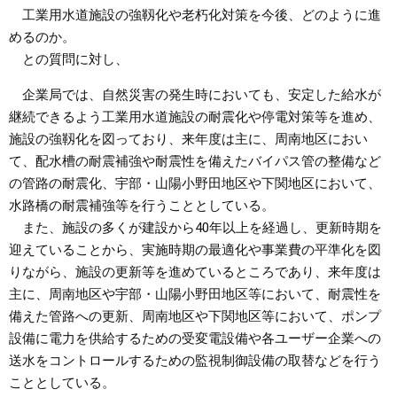
工業用水道施設の強靱化や老朽化対策を今後、どのように進
めるのか。
との質問に対し、
企業局では、自然災害の発生時においても、安定した給水が
継続できるよう工業用水道施設の耐震化や停電対策等を進め、
施設の強靱化を図っており、来年度は主に、周南地区におい
て、配水槽の耐震補強や耐震性を備えたバイパス管の整備など
の管路の耐震化、宇部・山陽小野田地区や下関地区において、
水路橋の耐震補強等を行うこととしている。
また、施設の多くが建設から40年以上を経過し、更新時期を
迎えていることから、実施時期の最適化や事業費の平準化を図
りながら、施設の更新等を進めているところであり、来年度は
主に、周南地区や宇部・山陽小野田地区等において、耐震性を
備えた管路への更新、周南地区や下関地区等において、ポンプ
設備に電力を供給するための受変電設備や各ユーザー企業への
送水をコントロールするための監視制御設備の取替などを行う
こととしている。