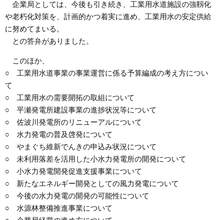
企業局としては、今後も引き続き、工業用水道施設の強靱化
や老朽化対策を、計画的かつ着実に進め、工業用水の安定供給
に努めてまいる。
との答弁がありました。
このほか、
○ 工業用水道事業の事業運営に係る予算編成の考え方につい
て
○ 工業用水の需要開拓の取組について
○ 平瀬発電所建設事業の進捗状況等について
○ 佐波川発電所のリニューアルについて
○ 水力発電の普及啓発について
○ やまぐち維新でんきの申込み状況について
○ 未利用落差を活用した小水力発電所の開発について
○ 小水力発電開発促進支援事業について
○ 新たなエネルギー開発としての風力発電について
○ 今後の水力発電の開発の可能性について
○ 水源林整備推進事業について