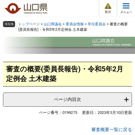
防
ペ
メ
災
ー
ニ
・
メ
災
ジ
ュ
害
ニ
の
ー
組織で探す
情
トップページ
>
山口県議会
>
委員会情報
>
常任委員会
>
審査の概要
現在地
ュ
報
先
を
(委員長報告)・令和5年2月定例会 土木建築
ー
頭
飛
Other Languages
お気に入り
ページ番号検索
で
ば
す
し
検索の仕方
組織で探す
サイトマップで探す
。
て
本
本
トップページ
審査の概要(委員長報告)・令和5年2月
文
文
へ
定例会 土木建築
くらし・環境
健康・福祉
ページ内目次
ページ番号：0199275
更新日：2023年3月10日更新
教育・文化・スポーツ
審査概要一覧に戻る
しごと・産業・観光