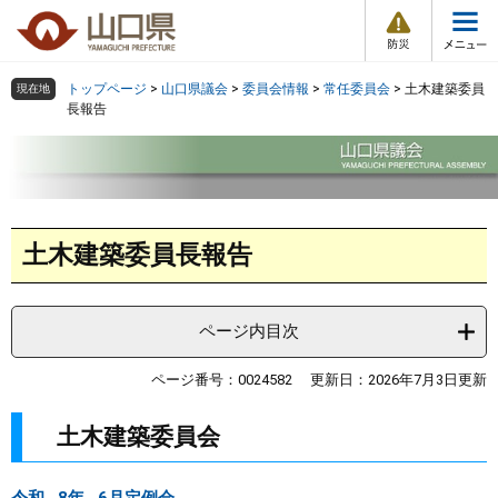
防
ペ
メ
災
ー
ニ
・
メ
災
ジ
ュ
害
ニ
の
ー
組織で探す
情
トップページ
>
山口県議会
>
委員会情報
>
常任委員会
>
土木建築委員
現在地
ュ
報
先
を
長報告
ー
頭
飛
Other Languages
お気に入り
ページ番号検索
で
ば
す
し
検索の仕方
組織で探す
サイトマップで探す
。
て
本
本
トップページ
土木建築委員長報告
文
文
へ
くらし・環境
ページ内目次
健康・福祉
ページ番号：0024582
更新日：2026年7月3日更新
教育・文化・スポーツ
土木建築委員会
しごと・産業・観光
令和 8年 6月定例会