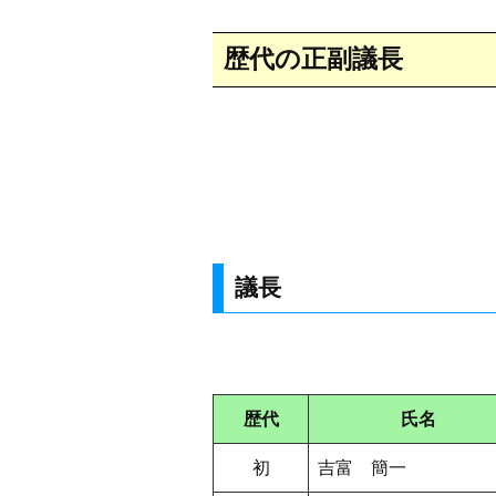
本
歴代の正副議長
文
議長
歴代
氏名
初
吉富 簡一