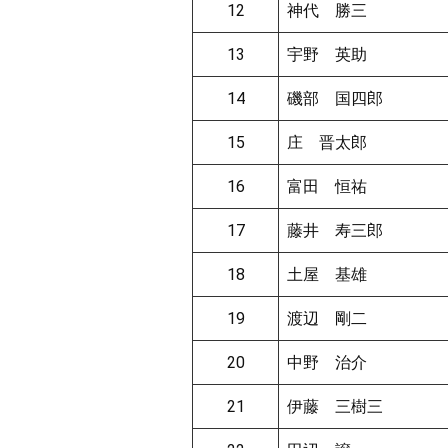
12
神代 勝三
13
宇野 英助
14
磯部 国四郎
15
庄 晋太郎
16
富田 恒祐
17
藤井 寿三郎
18
土屋 基雄
19
渡辺 剛二
20
中野 治介
21
伊藤 三樹三