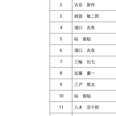
2
古谷 新作
3
雑賀 敬二郎
4
瀧口 吉良
5
硲 俊聡
6
瀧口 吉良
7
三輪 伝七
8
近藤 慶一
9
三戸 熊太
10
硲 俊聡
11
八木 宗十郎