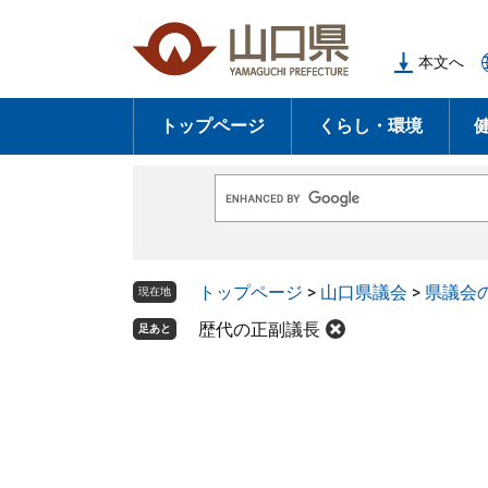
ペ
メ
ー
ニ
本文へ
ジ
ュ
の
ー
トップページ
くらし・環境
先
を
頭
飛
で
ば
G
す
し
o
o
。
て
g
l
本
トップページ
>
山口県議会
>
県議会
e
現在地
文
カ
ス
歴代の正副議長
足あと
へ
タ
ム
検
索