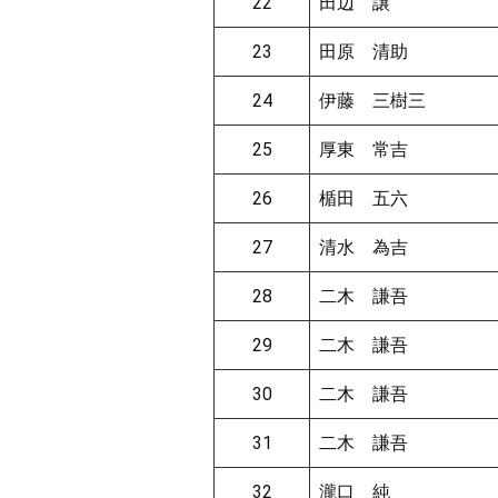
22
田辺 譲
23
田原 清助
24
伊藤 三樹三
25
厚東 常吉
26
楯田 五六
27
清水 為吉
28
二木 謙吾
29
二木 謙吾
30
二木 謙吾
31
二木 謙吾
32
瀧口 純