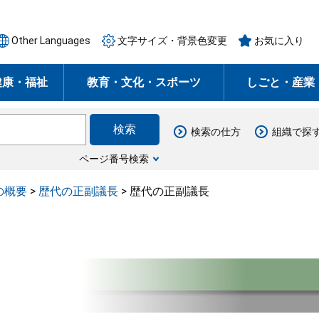
Other Languages
文字サイズ・背景色変更
お気に入り
健康・福祉
教育・文化・スポーツ
しごと・産業
検索の仕方
組織で探
ページ番号検索
の概要
>
歴代の正副議長
>
歴代の正副議長