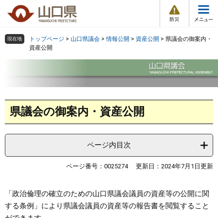
防
ペ
メ
災
ー
ニ
・
メ
災
ジ
ュ
害
ニ
の
ー
組織で探す
情
トップページ
>
山口県議会
>
情報公開
>
資産公開
>
県議会の御案内・
現在地
ュ
報
先
を
資産公開
ー
頭
飛
Other Languages
お気に入り
ページ番号検索
で
ば
す
し
検索の仕方
組織で探す
サイトマップで探す
。
て
本
本
トップページ
県議会の御案内・資産公開
文
文
へ
くらし・環境
ページ内目次
健康・福祉
ページ番号：0025274
更新日：2024年7月1日更新
教育・文化・スポーツ
「政治倫理の確立のための山口県議会議員の資産等の公開に関
する条例」により県議会議員の資産等の報告書を閲覧すること
しごと・産業・観光
ができます。