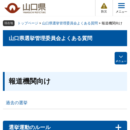
防
ペ
メ
災
ー
ニ
・
メ
災
ジ
ュ
害
ニ
の
ー
組織で探す
情
トップページ
>
山口県選挙管理委員会よくある質問
>
報道機関向け
現在地
ュ
報
先
を
ー
頭
飛
山口県選挙管理委員会よくある質問
Other Languages
お気に入り
ページ番号検索
で
ば
す
し
検索の仕方
組織で探す
サイトマップで探す
。
て
本
トップページ
文
へ
本
くらし・環境
報道機関向け
文
健康・福祉
過去の選挙
教育・文化・スポーツ
しごと・産業・観光
選挙運動のルール