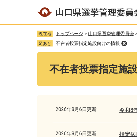
ペ
メ
ー
ニ
ジ
ュ
の
ー
トップページ
>
山口県選挙管理委員会
現在地
先
を
不在者投票指定施設向けの情報
足あと
頭
飛
で
ば
本
す
し
文
不在者投票指定施
。
て
本
文
へ
2026年8月6日更新
令和8
2026年8月6日更新
指定病