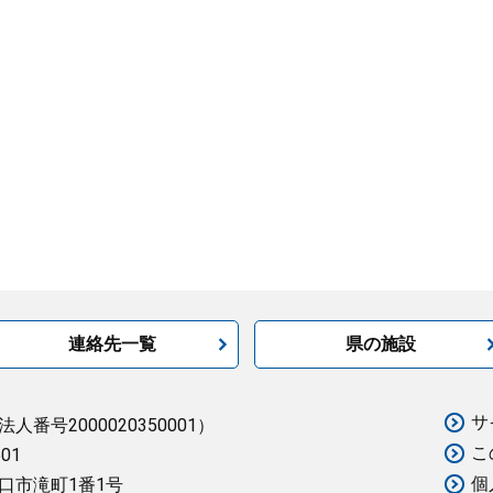
連絡先一覧
県の施設
サ
法人番号2000020350001）
こ
501
個
口市滝町1番1号