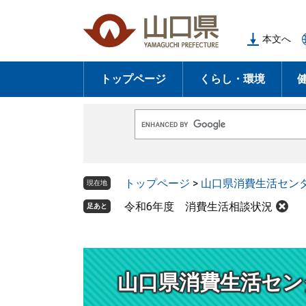
ペ
メ
ー
ニ
本文へ
ジ
ュ
の
ー
トップページ
くらし・環境
先
を
頭
飛
で
ば
G
す
し
o
o
。
て
g
l
本
トップページ
>
山口県消費生活セン
e
現在地
文
カ
ス
令和6年度 消費生活相談状況
足あと
へ
タ
ム
検
索
山口県消費生活セン