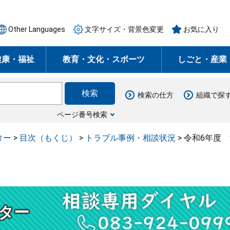
Other Languages
文字サイズ・背景色変更
お気に入り
健康・福祉
教育・文化・スポーツ
しごと・産業
検索の仕方
組織で探
ページ番号検索
ター
>
目次（もくじ）
>
トラブル事例・相談状況
>
令和6年度
ター