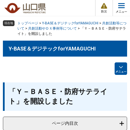
防
ペ
メ
災
ー
ニ
・
メ
災
ジ
ュ
害
ニ
の
ー
組織で探す
情
トップページ
>
Y-BASE＆デジテックforYAMAGUCHI
>
共創活動等につ
現在地
ュ
報
先
を
いて
>
共創活動やＤＸ事例等について
>
「Ｙ－ＢＡＳＥ・防府サテラ
ー
イト」を開設しました
頭
飛
Other Languages
お気に入り
ページ番号検索
で
ば
す
し
Y-BASE＆デジテックforYAMAGUCHI
検索の仕方
組織で探す
サイトマップで探す
。
て
本
トップページ
文
へ
くらし・環境
本
「Ｙ－ＢＡＳＥ・防府サテライ
文
健康・福祉
ト」を開設しました
教育・文化・スポーツ
ページ内目次
しごと・産業・観光