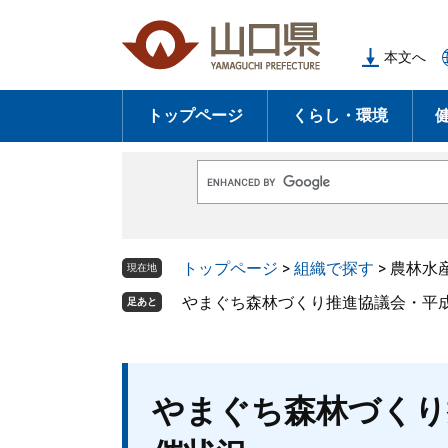
ペ
メ
ー
ニ
本文へ
ジ
ュ
の
ー
トップページ
くらし・環境
先
を
頭
飛
で
ば
G
す
し
o
o
。
て
g
l
本
トップページ
>
組織で探す
>
農林水
e
現在地
文
カ
ス
やまぐち森林づくり推進協議会・平成
足あと
へ
タ
ム
検
索
本
やまぐち森林づくり
文