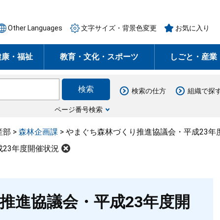
Other Languages
文字サイズ・背景色変更
お気に入り
健康・福祉
教育・文化・スポーツ
しごと・産業
検索の仕方
組織で探
ページ番号検索
産部
>
森林企画課
>
やまぐち森林づくり推進協議会・平成23年
23年度開催状況
推進協議会・平成23年度開