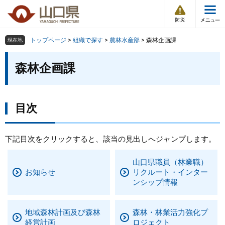
防
ペ
メ
災
ー
ニ
・
メ
災
ジ
ュ
害
ニ
の
ー
組織で探す
情
トップページ
>
組織で探す
>
農林水産部
>
森林企画課
現在地
ュ
報
先
を
ー
本
頭
飛
森林企画課
Other Languages
お気に入り
ページ番号検索
文
で
ば
す
し
検索の仕方
組織で探す
サイトマップで探す
。
て
本
目次
トップページ
文
へ
くらし・環境
下記目次をクリックすると、該当の見出しへジャンプします。
山口県職員（林業職）
健康・福祉
お知らせ
リクルート・インター
ンシップ情報
教育・文化・スポーツ
地域森林計画及び森林
森林・林業活力強化プ
しごと・産業・観光
経営計画
ロジェクト