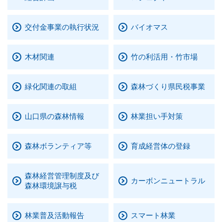
まちづくり
交付金事業の執行状況
バイオマス
県政情報
木材関連
竹の利活用・竹市場
緑化関連の取組
森林づくり県民税事業
山口県の森林情報
林業担い手対策
森林ボランティア等
育成経営体の登録
森林経営管理制度及び
カーボンニュートラル
森林環境譲与税
林業普及活動報告
スマート林業