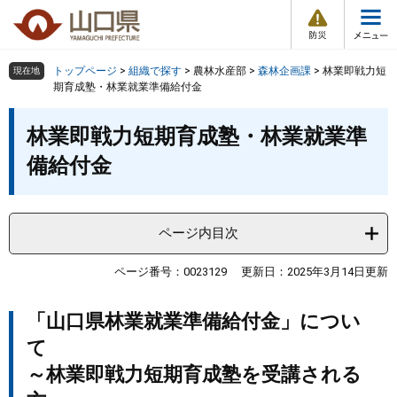
防
ペ
メ
災
ー
ニ
・
メ
災
ジ
ュ
害
ニ
の
ー
組織で探す
情
トップページ
>
組織で探す
>
農林水産部
>
森林企画課
>
林業即戦力短
現在地
ュ
報
先
を
期育成塾・林業就業準備給付金
ー
頭
飛
Other Languages
お気に入り
本
ページ番号検索
で
ば
林業即戦力短期育成塾・林業就業準
文
す
し
検索の仕方
組織で探す
サイトマップで探す
備給付金
。
て
本
トップページ
文
へ
ページ内目次
くらし・環境
ページ番号：0023129
更新日：2025年3月14日更新
健康・福祉
​「山口県林業就業準備給付金」につい
教育・文化・スポーツ
て
～林業即戦力短期育成塾を受講される
しごと・産業・観光