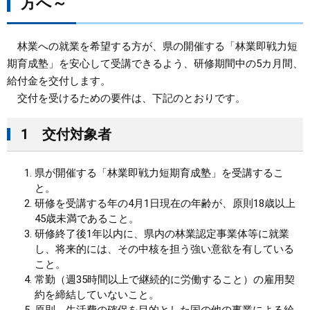
方へ～
まちづくり
林業への就業を希望する方が、県の開催する「林業即戦力短
県政情報
期育成塾」を安心して受講できるよう、研修期間中の5カ月間、
給付金を交付します。
交付を受けるための要件は、下記のとおりです。
1 交付対象者
県が開催する「林業即戦力短期育成塾」を受講するこ
と。
研修を受講する年の4月1日現在の年齢が、原則18歳以上
45歳未満であること。
研修終了後1年以内に、県内の林業認定事業体等に就業
し、将来的には、その中核を担う強い意欲を有している
こと。
常勤（週35時間以上で継続的に労働すること）の雇用契
約を締結していないこと。