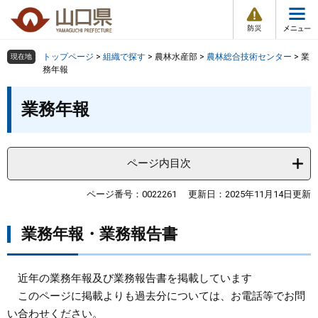
防
ペ
メ
災
ー
ニ
・
メ
災
ジ
ュ
害
ニ
の
ー
組織で探す
情
トップページ
>
組織で探す
>
農林水産部
>
農林総合技術センター
>
業
現在地
ュ
報
先
を
務年報
ー
頭
飛
Other Languages
お気に入り
本
ページ番号検索
で
ば
業務年報
文
す
し
検索の仕方
組織で探す
サイトマップで探す
。
て
本
トップページ
ページ内目次
文
へ
くらし・環境
ページ番号：0022261
更新日：2025年11月14日更新
業務年報・業務報告書
健康・福祉
教育・文化・スポーツ
近年の業務年報及び業務報告書を掲載しています
このページに掲載よりも過去分については、お電話等でお問
しごと・産業・観光
い合わせください。