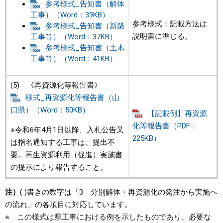
参考様式_告知書（解体
工事）（Word：39KB）
参考様式：記載方法は
参考様式_告知書（新築
説明書に準じる。
工事等）（Word：37KB）
参考様式_告知書（土木
工事等）（Word：41KB）
(5) 《再資源化等報告書》
様式_再資源化等報告書（山
口県）（Word：50KB）
【記載例】再資源
化等報告書（PDF：
※令和6年4月1日以降、入札公告又
225KB）
は指名通知する工事は、提出不
要。再生資源利用（促進）実施書
の提示により報告すること。
注）
( )書きの数字は「3 分別解体・再資源化の発注から実施へ
の流れ」の各項目に対応しています。
※ この様式は県工事における例を示したものであり、必要な