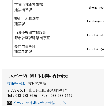
下関市都市整備部
tskenchi@ci
建築指導課
萩市土木建築部
kentiku@city.
建築課
山陽小野田市建設部
kenchikushi
都市計画課建築指導室
長門市建設部
kenchiku@cit
建築住宅課
このページに関するお問い合わせ先
技術管理課
技術指導班
〒753-8501
山口県山口市滝町1番1号
Tel：083-933-3636
Fax：083-933-3669
メールでのお問い合わせはこちら