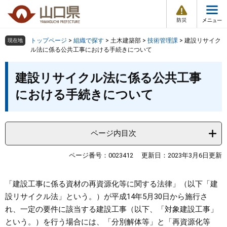
防
ペ
メ
災
ー
ニ
・
メ
災
ジ
ュ
害
ニ
の
ー
組織で探す
情
トップページ
>
組織で探す
>
土木建築部
>
技術管理課
>
建設リサイク
現在地
ュ
報
先
を
ル法に係る公共工事における手続きについて
ー
頭
飛
Other Languages
お気に入り
本
ページ番号検索
で
ば
建設リサイクル法に係る公共工事
文
す
し
検索の仕方
組織で探す
サイトマップで探す
における手続きについて
。
て
本
トップページ
文
へ
ページ内目次
くらし・環境
ページ番号：0023412
更新日：2023年3月6日更新
健康・福祉
「建設工事に係る資材の再資源化等に関する法律」（以下「建
教育・文化・スポーツ
設リサイクル法」という。）が平成14年5月30日から施行さ
れ、一定の要件に該当する建設工事（以下、「対象建設工事」
しごと・産業・観光
という。）を行う場合には、「分別解体等」と「再資源化等