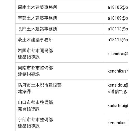
周南土木建築事務所
a18105@pref
宇部土木建築事務所
a18109@pref
長門土木建築事務所
a18113@pref
萩土木建築事務所
a18114@pref
岩国市都市開発部
k-shidou@cit
建築指導課
周南市都市整備部
kenchikushid
建築指導課
防府市土木都市建設部
kensidou@cit
建築課
※送信でき
山口市都市整備部
kaihatsu@ci
開発指導課
宇部市都市整備部
kenchikusido
建築指導課