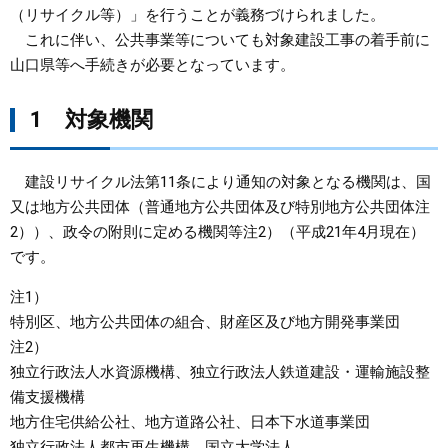
（リサイクル等）」を行うことが義務づけられました。
まちづくり
これに伴い、公共事業等についても対象建設工事の着手前に
山口県等へ手続きが必要となっています。
県政情報
1 対象機関
建設リサイクル法第11条により通知の対象となる機関は、国
又は地方公共団体（普通地方公共団体及び特別地方公共団体注
2））、政令の附則に定める機関等注2）（平成21年4月現在）
です。
注1）
特別区、地方公共団体の組合、財産区及び地方開発事業団
注2）
独立行政法人水資源機構、独立行政法人鉄道建設・運輸施設整
備支援機構
地方住宅供給公社、地方道路公社、日本下水道事業団
独立行政法人都市再生機構、国立大学法人