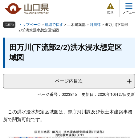
防
ペ
メ
災
ー
ニ
・
メ
災
ジ
ュ
害
ニ
の
ー
組織で探す
情
トップページ
>
組織で探す
>
土木建築部
>
河川課
>
田万川(下流部
現在地
ュ
報
先
を
2/2)洪水浸水想定区域図
ー
頭
飛
Other Languages
お気に入り
本
ページ番号検索
で
ば
田万川(下流部2/2)洪水浸水想定区
文
す
し
検索の仕方
組織で探す
サイトマップで探す
域図
。
て
本
トップページ
文
へ
ページ内目次
くらし・環境
ページ番号：0023845
更新日：2020年10月27日更新
健康・福祉
この洪水浸水想定区域図は、県庁河川課及び萩土木建築事務
教育・文化・スポーツ
所で閲覧可能です。
しごと・産業・観光