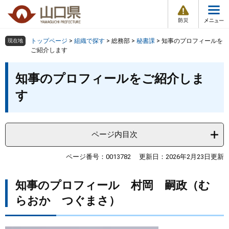
防
ペ
メ
災
ー
ニ
・
メ
災
ジ
ュ
害
ニ
の
ー
組織で探す
情
トップページ
>
組織で探す
>
総務部
>
秘書課
>
知事のプロフィールを
現在地
ュ
報
先
を
ご紹介します
ー
頭
飛
Other Languages
お気に入り
本
ページ番号検索
で
ば
知事のプロフィールをご紹介しま
文
す
し
検索の仕方
組織で探す
サイトマップで探す
す
。
て
本
トップページ
文
へ
ページ内目次
くらし・環境
ページ番号：0013782
更新日：2026年2月23日更新
健康・福祉
知事のプロフィール 村岡 嗣政（む
教育・文化・スポーツ
らおか つぐまさ）
しごと・産業・観光