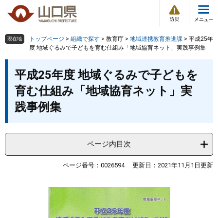
防
ペ
メ
災
ー
ニ
・
メ
災
ジ
ュ
害
ニ
の
ー
組織で探す
情
トップページ
>
組織で探す
>
教育庁
>
地域連携教育推進課
>
平成25年
現在地
ュ
報
先
を
度 地域ぐるみで子どもを育む仕組み「地域協育ネット」実践事例集
ー
頭
飛
Other Languages
お気に入り
本
ページ番号検索
で
ば
平成25年度 地域ぐるみで子どもを
文
す
し
検索の仕方
組織で探す
サイトマップで探す
育む仕組み「地域協育ネット」実
。
て
本
践事例集
トップページ
文
へ
くらし・環境
ページ内目次
健康・福祉
ページ番号：0026594
更新日：2021年11月1日更新
教育・文化・スポーツ
しごと・産業・観光