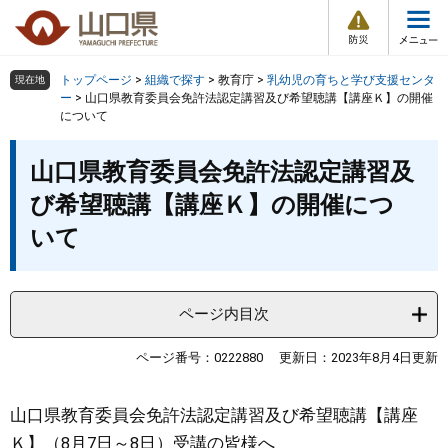
防
ペ
メ
災
ー
ニ
・
メ
災
ジ
ュ
害
ニ
の
ー
組織で探す
情
トップページ
>
組織で探す
>
教育庁
>
乳幼児の育ちと学び支援センタ
現在地
ュ
報
先
を
ー
>
山口県教育委員会免許法認定講習及び希望聴講【講座Ｋ】の開催
ー
について
頭
飛
Other Languages
お気に入り
ページ番号検索
で
ば
本
す
し
検索の仕方
組織で探す
サイトマップで探す
山口県教育委員会免許法認定講習及
文
。
て
び希望聴講【講座Ｋ】の開催につ
本
トップページ
文
いて
へ
くらし・環境
ページ内目次
健康・福祉
ページ番号：0222880
更新日：2023年8月4日更新
教育・文化・スポーツ
山口県教育委員会免許法認定講習及び希望聴講【講座
しごと・産業・観光
Ｋ】（8月7日～8日）受講の皆様へ