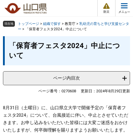
防
ペ
メ
災
ー
ニ
・
メ
災
ジ
ュ
害
ニ
の
ー
組織で探す
情
トップページ
>
組織で探す
>
教育庁
>
乳幼児の育ちと学び支援センタ
現在地
ュ
報
先
を
ー
>
「保育者フェスタ2024」中止について
ー
頭
飛
Other Languages
お気に入り
本
ページ番号検索
で
ば
「保育者フェスタ2024」中止につ
文
す
し
検索の仕方
組織で探す
サイトマップで探す
いて
。
て
本
トップページ
文
へ
ページ内目次
くらし・環境
ページ番号：0270608
更新日：2024年8月29日更新
健康・福祉
8月31日（土曜日）に、山口県立大学で開催予定の「保育者フ
教育・文化・スポーツ
ェスタ2024」について、台風接近に伴い、中止とさせていただ
きます。お申し込みをいただいた皆様には大変ご迷惑をおかけ
しごと・産業・観光
いたしますが、何卒御理解を賜りますようお願いいたします。