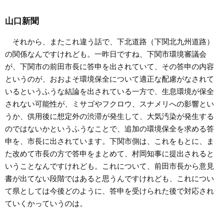
山口新聞
それから、またこれ違う話で、下北道路（下関北九州道路）
の関係なんですけれども。一昨日ですね、下関市環境審議会
が、下関市の前田市長に答申を出されていて、その答申の内容
というのが、おおよそ環境保全について適正な配慮がなされて
いるというふうな結論を出されている一方で、生息環境が保全
されない可能性が、ミサゴやフクロウ、スナメリへの影響とい
うか、供用後に想定外の渋滞が発生して、大気汚染が発生する
のではないかというふうなことで、追加の環境保全を求める答
申を、市長に出されています。下関市側は、これをもとに、ま
た改めて市長の方で答申をまとめて、村岡知事に提出されると
いうことなんですけれども。これについて、前田市長から意見
書が出てない段階ではあると思うんですけれども、これについ
て県としては今後どのように、答申を受けられた後で対応され
ていくかっていうのは。