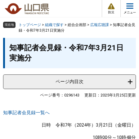
防
ペ
メ
災
ー
ニ
・
メ
災
ジ
ュ
害
ニ
の
ー
組織で探す
情
トップページ
>
組織で探す
>
総合企画部
>
広報広聴課
>
知事記者会見
現在地
ュ
報
先
を
録・令和7年3月21日実施分
ー
頭
飛
Other Languages
お気に入り
本
ページ番号検索
で
ば
知事記者会見録・令和7年3月21日
文
す
し
検索の仕方
組織で探す
サイトマップで探す
実施分
。
て
本
トップページ
文
へ
ページ内目次
くらし・環境
ページ番号：0296143
更新日：2025年3月25日更新
健康・福祉
知事記者会見録一覧へ
教育・文化・スポーツ
日時 令和7年（2024年）3月21日（金曜日）
しごと・産業・観光
10時00分～10時48分