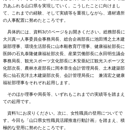
力あふれる山口県を実現していく。こうしたことに向けまし
て、これまでの経験、そして実績等を重視しながら、適材適所
の人事配置に努めたところです。
具体的には、資料3の1ページをお開きください。総務部長に
大川真一人事委員会事務局長、総合企画部長に池田博之土木建
築部理事、環境生活部長に山本毅教育庁理事、健康福祉部長に
医師の石丸泰隆健康福祉部次長、産業労働部長に永田明生議会
事務局長、観光スポーツ文化部長に木安亜紀江観光スポーツ文
化部次長、農林水産部長に岡本章生会計管理局長、土木建築部
長に仙石克洋土木建築部次長、会計管理局長に 兼清宏之健康
福祉部理事をそれぞれ起用します。
そのほか理事や局長等、いずれもこれまでの実績等を踏まえ
ての起用です。
資料1にお戻りください。次に、女性職員の登用についてで
す。今回も「山口県女性職員活躍推進行動計画」を踏まえ、積
極的な登用に努めたところです。