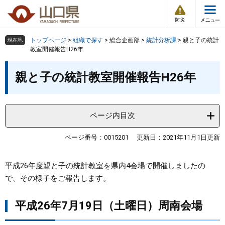
防
ペ
メ
災
ー
ニ
・
メ
災
ジ
ュ
害
ニ
の
ー
組織で探す
情
トップページ
>
組織で探す
>
総合企画部
>
統計分析課
>
親と子の統計
現在地
ュ
報
先
を
教室開催報告H26年
ー
頭
飛
Other Languages
お気に入り
本
ページ番号検索
で
ば
親と子の統計教室開催報告H26年
文
す
し
検索の仕方
組織で探す
サイトマップで探す
。
て
本
トップページ
ページ内目次
文
へ
くらし・環境
ページ番号：0015201
更新日：2021年11月1日更新
健康・福祉
平成26年度親と子の統計教室を県内4会場で開催しましたの
で、その様子をご報告します。
教育・文化・スポーツ
平成26年7月19日（土曜日）周南会場
しごと・産業・観光